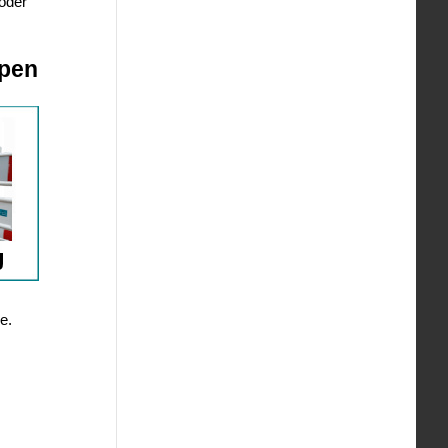
 oder
ppen
e.