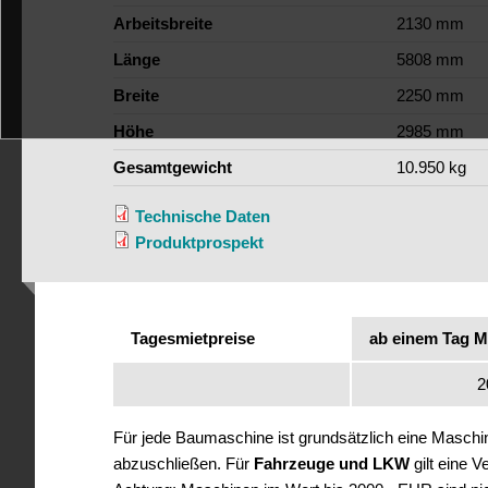
Arbeitsbreite
2130 mm
Länge
5808 mm
Breite
2250 mm
Höhe
2985 mm
Gesamtgewicht
10.950 kg
Technische Daten
Produktprospekt
Tagesmietpreise
ab einem Tag M
2
Für jede Baumaschine ist grundsätzlich eine Masch
abzuschließen. Für
Fahrzeuge und LKW
gilt eine 