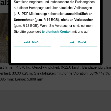
lzenzug mieten
Sämtliche Angebote und insbesondere die Preisangaben
auf dieser Homepage und über sämtliche Verlinkungen
(z.B. PDF-Mietkatalog) richten sich
ausschließlich an
Unternehmer
(gem. § 14 BGB),
nicht an Verbraucher
(gem. § 13 BGB). Wenn Sie Verbraucher sind, nehmen
Sie bitte gesondert
telefonisch Kontakt
mit uns auf.
exkl. MwSt.
inkl. MwSt.
last hinten: 4.570 kg; Geschwindigkeit: 0-12,0 km/h; Bandagendurch
last: 30,00 kg/cm; Steigfähigkeit mit / ohne Vibration: 50 % / 47 %;
2.985 mm; Länge: 5.808 mm