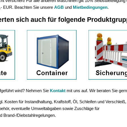
t versichert! Für alle anderen Maschinen gilt 10% Selbstbeteiligung
,- EUR. Beachten Sie unsere
AGB
und
Mietbedingungen
.
erten sich auch für folgende Produktgru
aufgeführt wird? Nehmen Sie
Kontakt
mit uns auf. Wir beraten Sie gern
. Kosten für Instandhaltung, Kraftstoff, Öl, Schleifen und Verschleiß,
ubehör, eventuelle Umweltabgaben sowie Zuschläge für
d Brand-/Diebstahlregelungen.