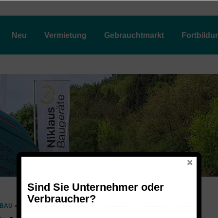
Neu
Vermietung
Gebrauchtmarkt
Fortbildu
Sind Sie Unternehmer oder
Verbraucher?
BAU
WALZEN
BOMAG BW 211 D-4 WALZENZUG