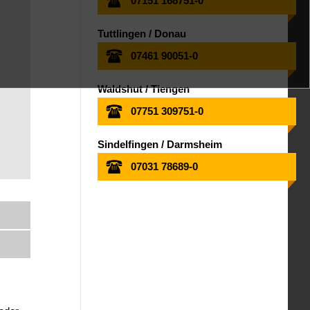
07151 168751-0
Tuttlingen / Donau
07461 90051-0
Waldshut / Tiengen
07751 309751-0
Sindelfingen / Darmsheim
07031 78689-0