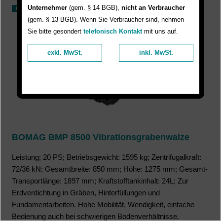
Unternehmer
(gem. § 14 BGB),
nicht an Verbraucher
(gem. § 13 BGB). Wenn Sie Verbraucher sind, nehmen
Sie bitte gesondert
telefonisch Kontakt
mit uns auf.
exkl. MwSt.
inkl. MwSt.
BOMAG BMP 8500 Vibrationsgrabenwalze
Leistung; 20 PS; Betriebsgewicht: 1595 kg; Zentrifugalkraft:
72/36 kN; Gesamtbreite: 850 mm; Höhe: 1275 mm; Gesamt-
Transportlänge: 1897 mm; Kraftstofftankinhalt: 24L; Zur
Erdverdichtung in Gräben, Hinterfüllungen und
Fundamentarbeiten. Hohe Mobilität, Wendigkeit, einfache
Bedienung auch bei schwierigen Bodenverhältnisse.