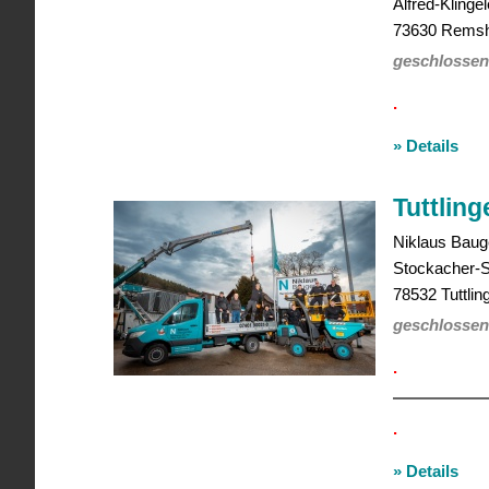
Alfred-Klinge
73630
Remsh
geschlossen
.
» Details
Tuttlin
Niklaus
Baug
Stockacher-S
78532
Tuttlin
geschlossen
.
.
» Details