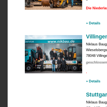
Die Niederla
» Details
Villing
Niklaus
Baug
Wieselsbergst
78048
Villin
geschlossen
.
» Details
Stuttga
Niklaus
Baug