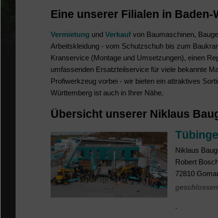
Eine unserer Filialen in Baden-
Vermietung
und
Verkauf
von Baumaschinen, Baugerä
Arbeitskleidung - vom Schutzschuh bis zum Baukran 
Kranservice (Montage und Umsetzungen), einen Repa
umfassenden Ersatzteilservice für viele bekannte M
Profiwerkzeug vorbei - wir bieten ein attraktives S
Württemberg ist auch in Ihrer Nähe.
Übersicht unserer Niklaus Baug
Tübinge
Niklaus
Baug
Robert Bosch
72810
Gomar
geschlossen
.