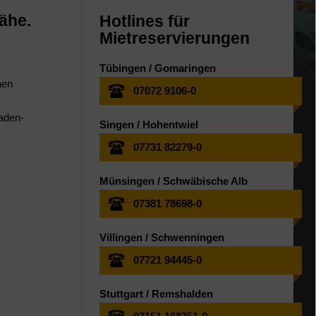
Nähe.
Hotlines für
Mietreservierungen
Tübingen / Gomaringen
nen
07072 9106-0
Baden-
Singen / Hohentwiel
07731 82279-0
Münsingen / Schwäbische Alb
07381 78698-0
Villingen / Schwenningen
07721 94445-0
Stuttgart / Remshalden