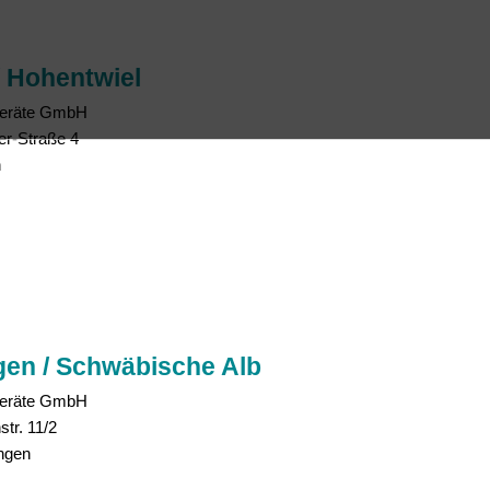
/ Hohentwiel
eräte GmbH
er-Straße 4
n
en / Schwäbische Alb
eräte GmbH
str. 11/2
ngen