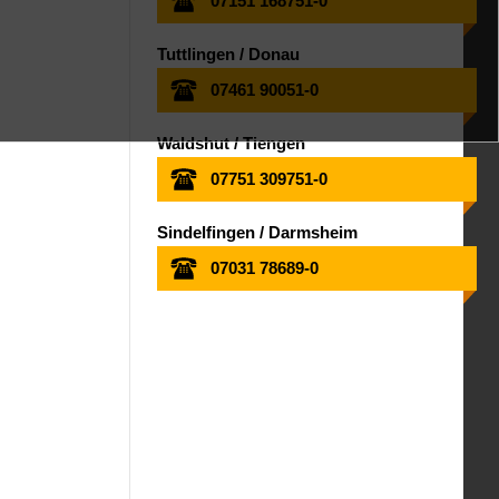
07151 168751-0
Tuttlingen / Donau
07461 90051-0
Waldshut / Tiengen
07751 309751-0
Sindelfingen / Darmsheim
07031 78689-0