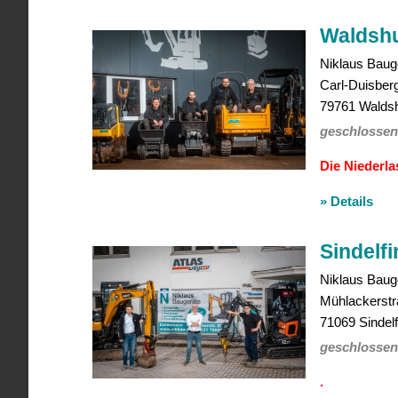
Waldshu
Niklaus
Baug
Carl-Duisberg
79761
Waldsh
geschlossen
Die Niederla
» Details
Sindelf
Niklaus
Baug
Mühlackerstr
71069
Sindel
geschlossen
.