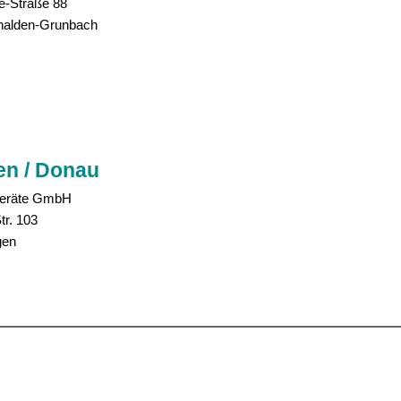
le-Straße 88
alden-Grunbach
gen / Donau
eräte GmbH
tr. 103
gen