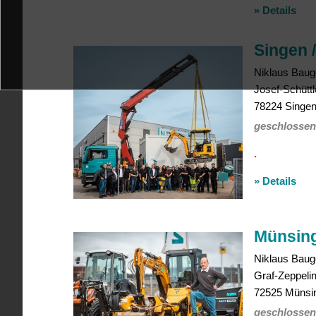
» Details
Singen 
Niklaus
Baug
Josef-Schüttl
78224
Singe
geschlossen
.
» Details
Münsing
Niklaus
Baug
Graf-Zeppelin
72525
Münsi
geschlossen