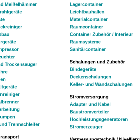
nd Meißelhämmer
Lagercontainer
rahlgeräte
Leichtbauhallen
te
Materialcontainer
ckreiniger
Raumcontainer
sbau
Container Zubehör / Interieur
rgeräte
Raumsysteme
mpressor
Sanitärcontainer
euchter
Schalungen und Zubehör
nd Trockensauger
Bindegeräte
ohre
Deckenschalungen
gen
Keller- und Wandschalungen
ltgeräte
nreiniger
Stromversorgung
albrenner
Adapter und Kabel
rbeitung
Baustromverteiler
pumpen
Hochleistungsgeneratoren
und Trennschleifer
Stromerzeuger
transport
Vermessungstechnik / Nivellierg