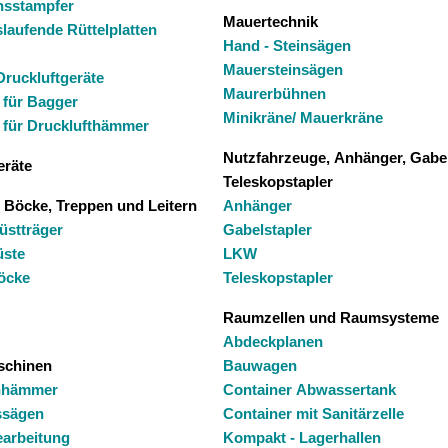
nsstampfer
Mauertechnik
laufende Rüttelplatten
Hand - Steinsägen
Mauersteinsägen
eitere Druckluftgeräte
Maurerbühnen
 für Bagger
Minikräne/ Mauerkräne
 für Drucklufthämmer
Nutzfahrzeuge, Anhänger, Gabe
eräte
Teleskopstapler
 Böcke, Treppen und Leitern
Anhänger
üstträger
Gabelstapler
üste
LKW
öcke
Teleskopstapler
Raumzellen und Raumsysteme
Abdeckplanen
schinen
Bauwagen
hhämmer
Container Abwassertank
ssägen
Container mit Sanitärzelle
arbeitung
Kompakt - Lagerhallen