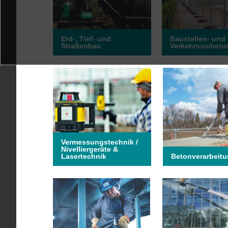
Erd-, Tief- und
Baustellen- und
Straßenbau
Verkehrssicheru
Vermessungstechnik /
Nivelliergeräte &
Lasertechnik
Betonverarbeit