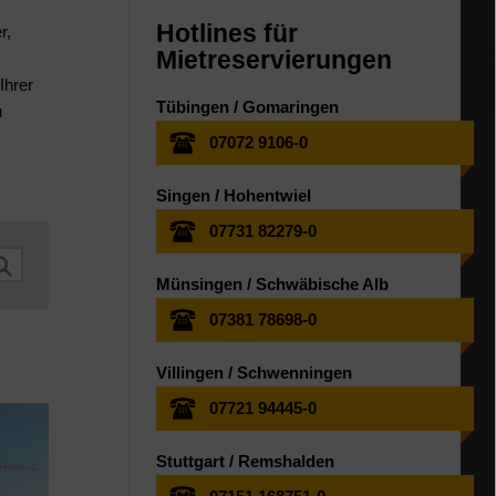
Hotlines für
r,
Mietreservierungen
Ihrer
Tübingen / Gomaringen
u
07072 9106-0
Singen / Hohentwiel
07731 82279-0
Münsingen / Schwäbische Alb
07381 78698-0
Villingen / Schwenningen
07721 94445-0
Stuttgart / Remshalden