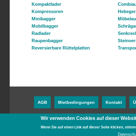
Kompaktlader
Combiau
Kompressoren
Hebeger
Minibagger
Möbelau
Mobilbagger
Schräga
Radlader
Senkrec
Raupenbagger
Steinve
Reversierbare Rüttelplatten
Transpor
AGB
Mietbedingungen
Kontakt
Ü
Wir verwenden Cookies auf dieser Websit
Twitter
Facebook
YouTube
Wenn Sie auf einen Link auf dieser Seite klicken, stimm
Datenschu