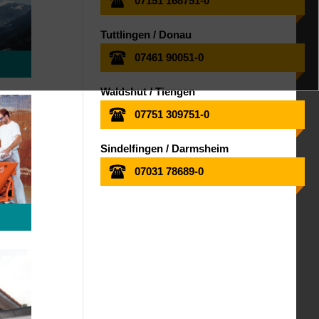
07151 168751-0
Tuttlingen / Donau
07461 90051-0
Waldshut / Tiengen
07751 309751-0
Sindelfingen / Darmsheim
07031 78689-0