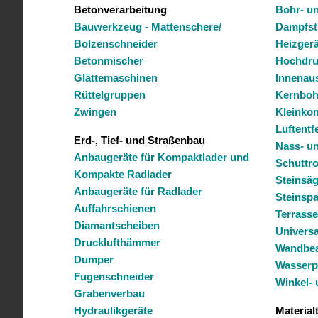
Betonverarbeitung
Bohr- u
Bauwerkzeug - Mattenschere/
Dampfst
Bolzenschneider
Heizgerä
Betonmischer
Hochdru
Glättemaschinen
Innenau
Rüttelgruppen
Kernboh
Zwingen
Kleinko
Luftentf
Erd-, Tief- und Straßenbau
Nass- u
Anbaugeräte für Kompaktlader und
Schuttr
Kompakte Radlader
Steinsä
Anbaugeräte für Radlader
Steinspa
Auffahrschienen
Terrasse
Diamantscheiben
Univers
Drucklufthämmer
Wandbea
Dumper
Wasser
Fugenschneider
Winkel- 
Grabenverbau
Hydraulikgeräte
Material