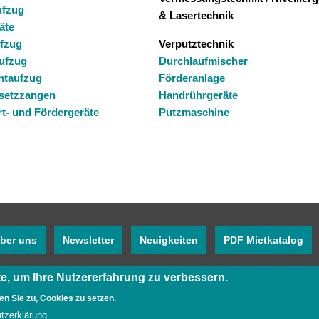
fzug
& Lasertechnik
äte
fzug
Verputztechnik
ufzug
Durchlaufmischer
htaufzug
Förderanlage
rsetzzangen
Handrührgeräte
t- und Fördergeräte
Putzmaschine
ber uns
Newsletter
Neuigkeiten
PDF Mietkatalog
e, um Ihre Nutzererfahrung zu verbessern
.
Instagram
en Sie zu, Cookies zu setzen.
tzerklärung