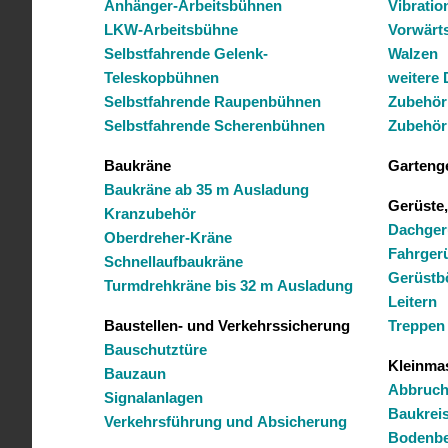
Anhänger-Arbeitsbühnen
Vibratio
LKW-Arbeitsbühne
Vorwärts
Selbstfahrende Gelenk-
Walzen
Teleskopbühnen
w
Selbstfahrende Raupenbühnen
Zubehör
Selbstfahrende Scherenbühnen
Zubehör
Baukräne
Garteng
Baukräne ab 35 m Ausladung
Gerüste,
Kranzubehör
Dachger
Oberdreher-Kräne
Fahrger
Schnellaufbaukräne
Gerüstb
Turmdrehkräne bis 32 m Ausladung
Leitern
Baustellen- und Verkehrssicherung
Treppen
Bauschutztüre
Kleinma
Bauzaun
Abbruc
Signalanlagen
Baukrei
Verkehrsführung und Absicherung
Bodenbe