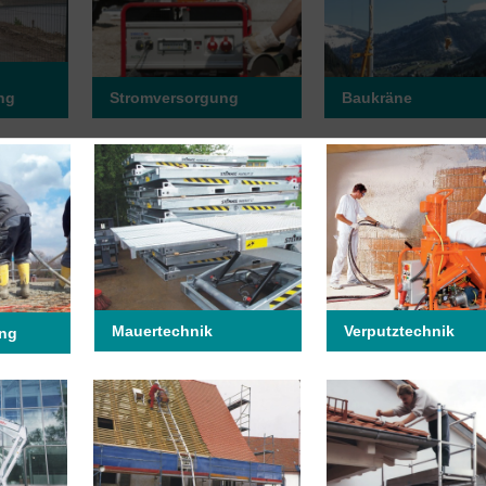
ng
Stromversorgung
Baukräne
Mauertechnik
Verputztechnik
ung