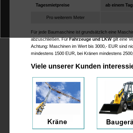
Tagesmietpreise
ab einem Tag
Pro weiterem Meter
Für jede Baumaschine ist grundsätzlich eine Masch
abzuschließen. Für
Fahrzeuge und LKW
gilt eine 
Achtung: Maschinen im Wert bis 3000,- EUR sind nich
mindestens 1500 EUR, bei Kränen mindestens 2500
Viele unserer Kunden interessi