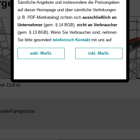
rgerüste mieten
Sämtliche Angebote und insbesondere die Preisangaben
auf dieser Homepage und über sämtliche Verlinkungen
(z.B. PDF-Mietkatalog) richten sich
ausschließlich an
Unternehmer
(gem. § 14 BGB),
nicht an Verbraucher
(gem. § 13 BGB). Wenn Sie Verbraucher sind, nehmen
Sie bitte gesondert
telefonisch Kontakt
mit uns auf.
exkl. MwSt.
inkl. MwSt.
von 13,6 m
teile/Fahrgerüste