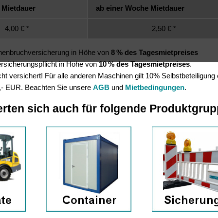
 Mietdauer
ab einer Woche Mietdauer
4,00 € *
2,50 € *
inenbruchversicherung in Höhe von
8 % des Tagesmietpreises
Versicherungspflicht in Höhe von
10 % des Tagesmietpreises
.
t versichert! Für alle anderen Maschinen gilt 10% Selbstbeteiligung
,- EUR. Beachten Sie unsere
AGB
und
Mietbedingungen
.
erten sich auch für folgende Produktgru