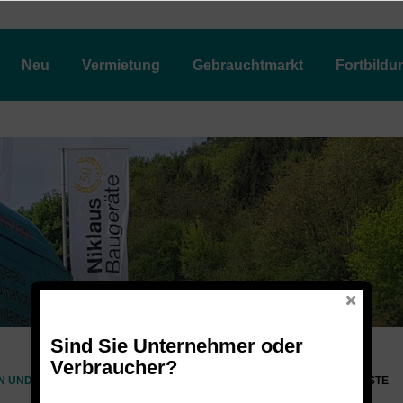
Neu
Vermietung
Gebrauchtmarkt
Fortbildu
Sind Sie Unternehmer oder
Verbraucher?
N UND LEITERN
FAHRGERÜSTE
ERWEITERUNGSTEILE/FAHRGERÜSTE