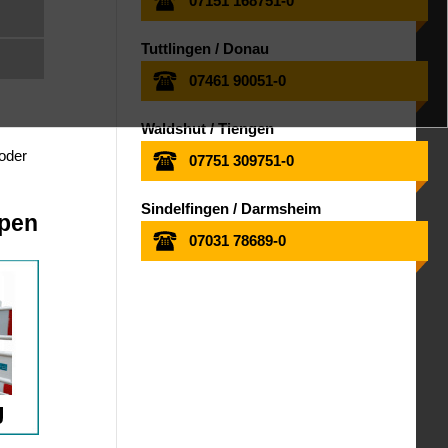
07151 168751-0
Tuttlingen / Donau
07461 90051-0
Waldshut / Tiengen
 oder
07751 309751-0
Sindelfingen / Darmsheim
ppen
07031 78689-0