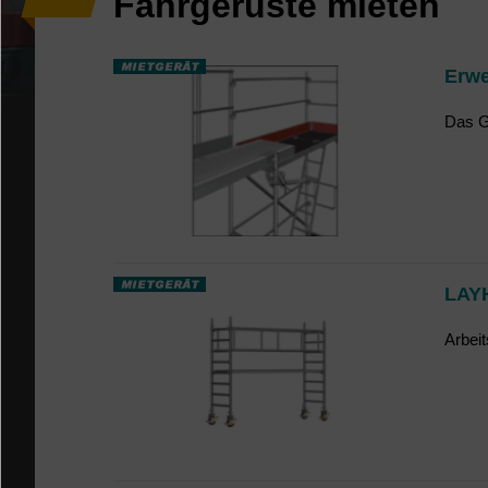
Fahrgerüste mieten
Erwe
Das Ge
LAYH
Arbei