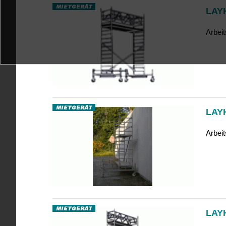
LAYH
Arbei
LAYH
Arbei
LAYH