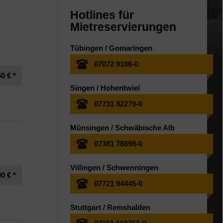
Hotlines für
Mietreservierungen
Tübingen / Gomaringen
07072 9106-0
0 € *
Singen / Hohentwiel
07731 82279-0
Münsingen / Schwäbische Alb
07381 78698-0
Villingen / Schwenningen
0 € *
07721 94445-0
Stuttgart / Remshalden