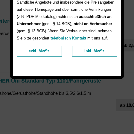
Sämtliche Angebote und insbesondere die Preisangaben
auf dieser Homepage und über sämtliche Verlinkungen
(z.B. PDF-Mietkatalog) richten sich
ausschließlich an
iterungsteile/Fahrgerüste
Unternehmer
(gem. § 14 BGB),
nicht an Verbraucher
(gem. § 13 BGB). Wenn Sie Verbraucher sind, nehmen
rüst ist erweiterbar bis zu einer Arbeitshöhe von 13,6 m
Sie bitte gesondert
telefonisch Kontakt
mit uns auf.
ab 2,5
exkl. MwSt.
inkl. MwSt.
ER Uni Standard Typ 1101/Fahrgerüste
tshöhe/Gerüsthöhe/Standhöhe bis 3,5/2,6/1,5 m
ab 18,0