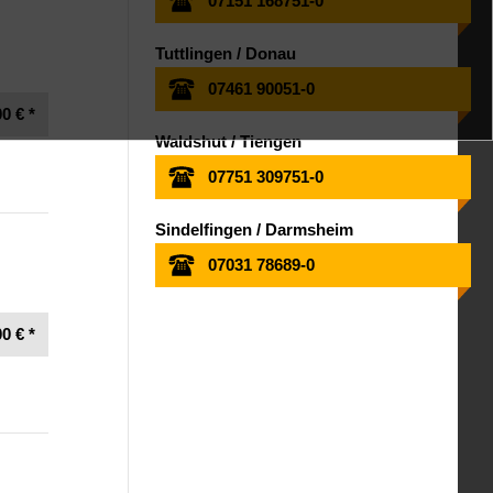
07151 168751-0
Tuttlingen / Donau
07461 90051-0
0 € *
Waldshut / Tiengen
07751 309751-0
Sindelfingen / Darmsheim
07031 78689-0
0 € *