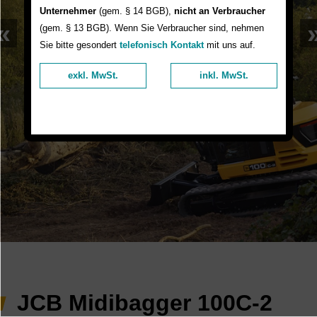
Unternehmer
(gem. § 14 BGB),
nicht an Verbraucher
«
(gem. § 13 BGB). Wenn Sie Verbraucher sind, nehmen
Sie bitte gesondert
telefonisch Kontakt
mit uns auf.
exkl. MwSt.
inkl. MwSt.
JCB Midibagger 100C-2