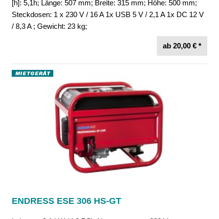
[h]: 5,1h; Länge: 507 mm; Breite: 315 mm; Höhe: 500 mm;
Steckdosen: 1 x 230 V / 16 A 1x USB 5 V / 2,1 A 1x DC 12 V
/ 8,3 A ; Gewicht: 23 kg;
ab 20,00 € *
ENDRESS ESE 306 HS-GT