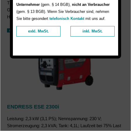
Thermoschutzschaltung, Anschluss von elektronischen
Unternehmer
(gem. § 14 BGB),
nicht an Verbraucher
Geräten möglich.
(gem. § 13 BGB). Wenn Sie Verbraucher sind, nehmen
Hohe Dauerleistung für den anspruchsvollen Profieinsatz.
Sie bitte gesondert
telefonisch Kontakt
mit uns auf.
exkl. MwSt.
inkl. MwSt.
ENDRESS ESE 2300i
Leistung: 2,3 kW (3,1 PS); Nennspannung: 230 V;
Stromerzeugung: 2,3 kVA; Tank: 4,1L; Laufzeit bei 75% Last