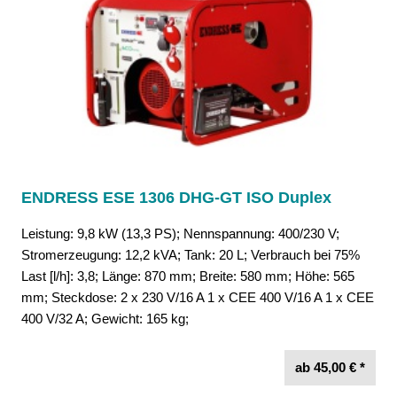
ENDRESS ESE 1306 DHG-GT ISO Duplex
Leistung: 9,8 kW (13,3 PS); Nennspannung: 400/230 V;
Stromerzeugung: 12,2 kVA; Tank: 20 L; Verbrauch bei 75%
Last [l/h]: 3,8; Länge: 870 mm; Breite: 580 mm; Höhe: 565
mm; Steckdose: 2 x 230 V/16 A 1 x CEE 400 V/16 A 1 x CEE
400 V/32 A; Gewicht: 165 kg;
ab 45,00 € *