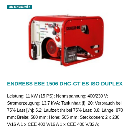
ENDRESS ESE 1506 DHG-GT ES ISO DUPLEX
Leistung: 11 kW (15 PS); Nennspannung: 400/230 V;
Stromerzeugung: 13,7 kVA; Tankinhalt (l): 20; Verbrauch bei
75% Last [l/h]: 5,2; Laufzeit (h) bei 75% Last: 3,8; Länge: 870
mm; Breite: 580 mm; Höhe: 565 mm; Steckdosen: 2 x 230
V/16 A 1 x CEE 400 V/16 A 1 x CEE 400 V/32 A;