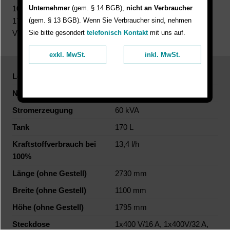
Unternehmer
(gem. § 14 BGB),
nicht an Verbraucher
100%: 13,4 l/h; Länge: 2730 mm; Breite: 1100 mm; Höhe:
(gem. § 13 BGB). Wenn Sie Verbraucher sind, nehmen
1795 mm; Steckdosen: 1x400 V/16 A, 1x400V/32 A, 1x400
Sie bitte gesondert
telefonisch Kontakt
mit uns auf.
V/63 A, 2x230 V/16 A; Gewicht: auf Achse (leer) 2370 kg
exkl. MwSt.
inkl. MwSt.
Leistung
48 kW (65,3 PS)
Nennspannung
400/480 V
Stromerzeugung
60 kVA
Tank
170 L
Kraftstoffverbrauch bei
13,4 l/h
100%
Länge (ohne Gestell)
2730 mm
Breite (ohne Gestell)
1100 mm
Höhe (ohne Gestell)
1795 mm
Steckdose
1x400 V/16 A, 1x400V/32 A,