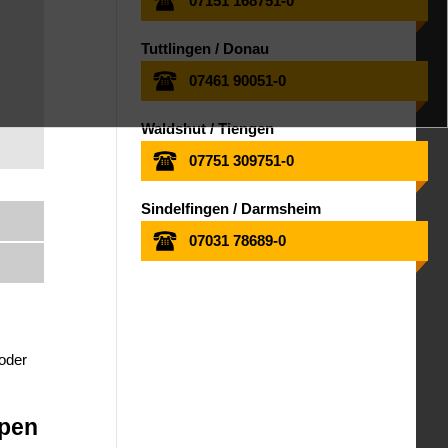
07151 168751-0
Tuttlingen / Donau
07461 90051-0
Waldshut / Tiengen
07751 309751-0
Sindelfingen / Darmsheim
07031 78689-0
 oder
ppen