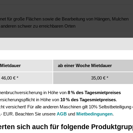
gnet für große Flächen sowie die Bearbeitung von Hängen, Mulchen
 anderen schwer zu erreichbaren Orten
 Mietdauer
ab einer Woche Mietdauer
46,00 € *
35,00 € *
inenbruchversicherung in Höhe von
8 % des Tagesmietpreises
Versicherungspflicht in Höhe von
10 % des Tagesmietpreises
.
t versichert! Für alle anderen Maschinen gilt 10% Selbstbeteiligung
,- EUR. Beachten Sie unsere
AGB
und
Mietbedingungen
.
erten sich auch für folgende Produktgru