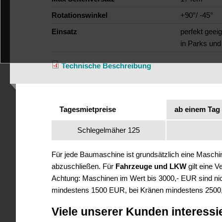
Rotationswinkel
+90°/ -45°
Einsatz
perfekt geei
in Parks und
Technische Beschreibung
Tagesmietpreise
ab einem Tag
Schlegelmäher 125
Für jede Baumaschine ist grundsätzlich eine Masch
abzuschließen. Für
Fahrzeuge und LKW
gilt eine 
Achtung: Maschinen im Wert bis 3000,- EUR sind nich
mindestens 1500 EUR, bei Kränen mindestens 2500
Viele unserer Kunden interessi