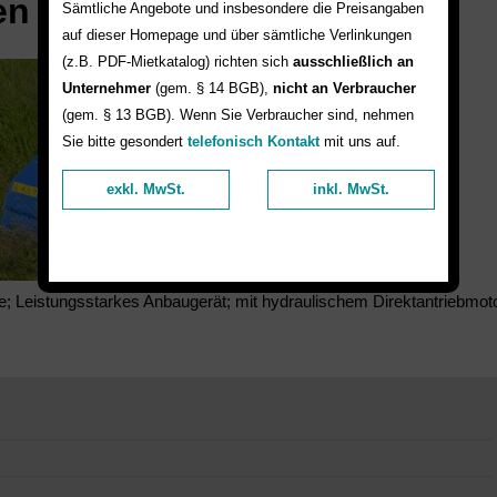
en
Sämtliche Angebote und insbesondere die Preisangaben
auf dieser Homepage und über sämtliche Verlinkungen
(z.B. PDF-Mietkatalog) richten sich
ausschließlich an
Unternehmer
(gem. § 14 BGB),
nicht an Verbraucher
(gem. § 13 BGB). Wenn Sie Verbraucher sind, nehmen
Sie bitte gesondert
telefonisch Kontakt
mit uns auf.
exkl. MwSt.
inkl. MwSt.
e; Leistungsstarkes Anbaugerät; mit hydraulischem Direktantriebmoto