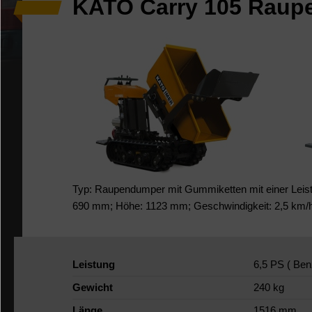
KATO Carry 105 Raup
Typ: Raupendumper mit Gummiketten mit einer Leistu
690 mm; Höhe: 1123 mm; Geschwindigkeit: 2,5 km/
Leistung
6,5 PS ( Ben
Gewicht
240 kg
Länge
1516 mm