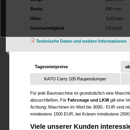
Breite
690 mm
Höhe
1123 mm
Geschwindigkeit
2,5 km/h
Technische Daten und weitere Informationen
Tagesmietpreise
ab
KATO Carry 105 Raupendumper
Für jede Baumaschine ist grundsätzlich eine Masch
abzuschließen. Für
Fahrzeuge und LKW
gilt eine 
Achtung: Maschinen im Wert bis 3000,- EUR sind nich
mindestens 1500 EUR, bei Kränen mindestens 2500
Viele unserer Kunden interessi