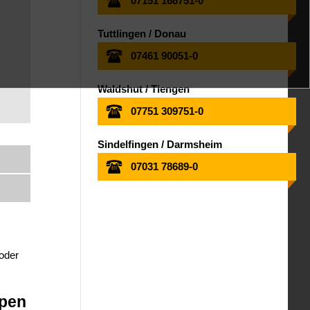
07151 168751-0
Tuttlingen / Donau
07461 90051-0
Waldshut / Tiengen
07751 309751-0
Sindelfingen / Darmsheim
07031 78689-0
 oder
ppen