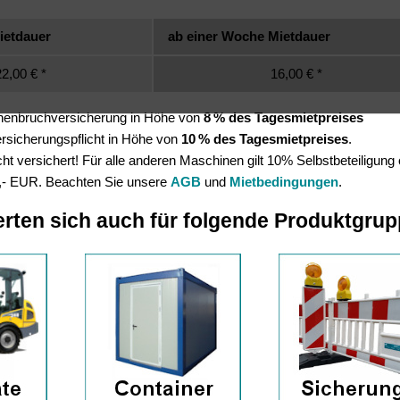
ietdauer
ab einer Woche Mietdauer
2,00 € *
16,00 € *
inenbruchversicherung in Höhe von
8 % des Tagesmietpreises
Versicherungspflicht in Höhe von
10 % des Tagesmietpreises
.
t versichert! Für alle anderen Maschinen gilt 10% Selbstbeteiligung
,- EUR. Beachten Sie unsere
AGB
und
Mietbedingungen
.
erten sich auch für folgende Produktgru