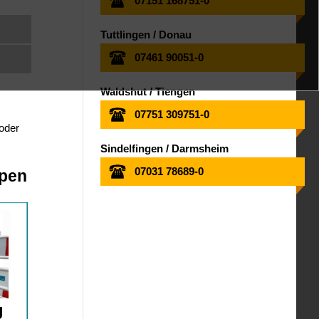
07151 168751-0
Tuttlingen / Donau
07461 90051-0
Waldshut / Tiengen
07751 309751-0
 oder
Sindelfingen / Darmsheim
07031 78689-0
ppen