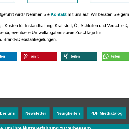
aufgeführt wird? Nehmen Sie
Kontakt
mit uns auf. Wir beraten Sie gern
. Kosten für Instandhaltung, Kraftstoff, Öl, Schleifen und Verschleiß,
ubehör, eventuelle Umweltabgaben sowie Zuschläge für
d Brand-/Diebstahlregelungen.
ilen
pin it
teilen
teilen
ber uns
Newsletter
Neuigkeiten
PDF Mietkatalog
e, um Ihre Nutzererfahrung zu verbessern
.