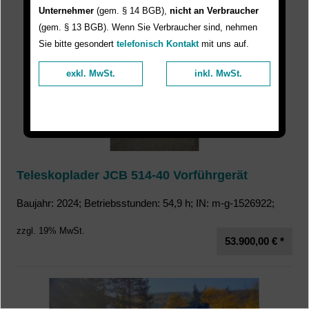
Unternehmer
(gem. § 14 BGB),
nicht an Verbraucher
(gem. § 13 BGB). Wenn Sie Verbraucher sind, nehmen
Sie bitte gesondert
telefonisch Kontakt
mit uns auf.
exkl. MwSt.
inkl. MwSt.
Teleskoplader JCB 514-40 Vorführgerät
Baujahr: 2024; Betriebsstunden: 54,9 h; IN: m-g-1526922;
zzgl. 19% MwSt.
53.900,00 € *