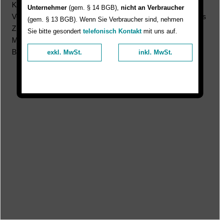
Kosten für Instandhaltung, Kraftstoff, Öl, Schleifen und
Unternehmer
(gem. § 14 BGB),
nicht an Verbraucher
Verschleiß, Transport, Reinigung, Accessoires und sonstiges
(gem. § 13 BGB). Wenn Sie Verbraucher sind, nehmen
Zubehör, eventuelle Umweltabgaben sowie Zuschläge für
Sie bitte gesondert
telefonisch Kontakt
mit uns auf.
Maschinenversicherung, Haftungsfreizeichnungs- und
Brand-/Diebstahlregelungen.
exkl. MwSt.
inkl. MwSt.