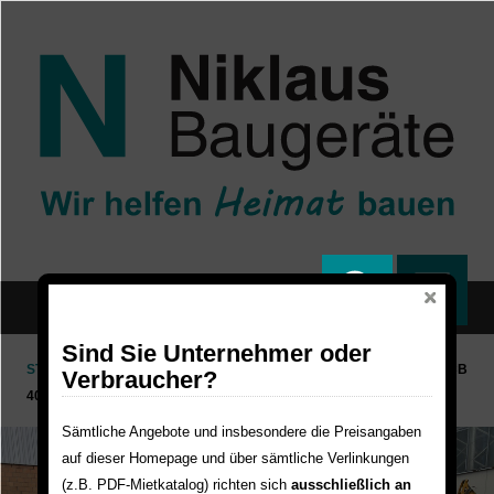
Direkt zum Inhalt
Sind Sie Unternehmer oder
STARTSEITE
GEBRAUCHTMARKT
RADLADER
RADLADER JCB
Verbraucher?
403C PLUS MIT KABINE
Sämtliche Angebote und insbesondere die Preisangaben
auf dieser Homepage und über sämtliche Verlinkungen
(z.B. PDF-Mietkatalog) richten sich
ausschließlich an