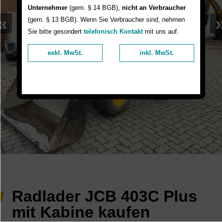
Unternehmer
(gem. § 14 BGB),
nicht an Verbraucher
«
(gem. § 13 BGB). Wenn Sie Verbraucher sind, nehmen
Sie bitte gesondert
telefonisch Kontakt
mit uns auf.
exkl. MwSt.
inkl. MwSt.
Radlader JCB 403C Plus
mit Kabine kaufen