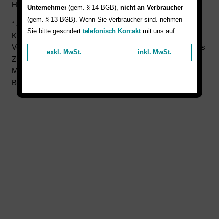
Hier können Sie unsere Bauwagen mieten.
Unternehmer
(gem. § 14 BGB),
nicht an Verbraucher
(gem. § 13 BGB). Wenn Sie Verbraucher sind, nehmen
* Alle Preise verstehen sich zzgl. 19% MwSt. und zzgl.
Sie bitte gesondert
telefonisch Kontakt
mit uns auf.
Kosten für Instandhaltung, Kraftstoff, Öl, Schleifen und
Verschleiß, Transport, Reinigung, Accessoires und sonstiges
exkl. MwSt.
inkl. MwSt.
Zubehör, eventuelle Umweltabgaben sowie Zuschläge für
Maschinenversicherung, Haftungsfreizeichnungs- und
Brand-/Diebstahlregelungen.