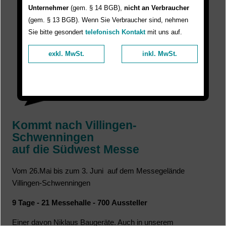
Unternehmer
(gem. § 14 BGB),
nicht an Verbraucher
(gem. § 13 BGB). Wenn Sie Verbraucher sind, nehmen
Sie bitte gesondert
telefonisch Kontakt
mit uns auf.
exkl. MwSt.
inkl. MwSt.
K
ommt nach Villingen-
Schwenningen
auf die Südwest Messe
Vom 26.Mai bis zum 3. Juni auf dem Messegelände
Villingen-Schwenningen
9 Tage - 21 Messehalle - 700 Aussteller
Einer davon Niklaus Baugeräte. Auch in unserem