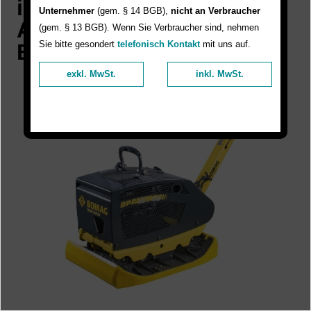
in unserer Jubiläums-
Unternehmer
(gem. § 14 BGB),
nicht an Verbraucher
Aktion "50 Jahre Niklaus
(gem. § 13 BGB). Wenn Sie Verbraucher sind, nehmen
Sie bitte gesondert
telefonisch Kontakt
mit uns auf.
Baugeräte"
exkl. MwSt.
inkl. MwSt.