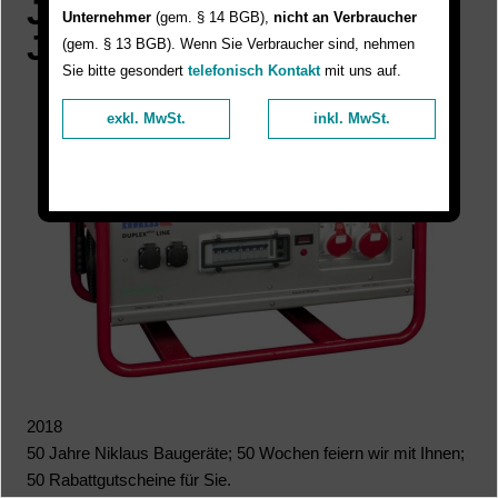
Jubiläums-Aktion "50
Unternehmer
(gem. § 14 BGB),
nicht an Verbraucher
Jahre Niklaus Baugeräte"
(gem. § 13 BGB). Wenn Sie Verbraucher sind, nehmen
Sie bitte gesondert
telefonisch Kontakt
mit uns auf.
exkl. MwSt.
inkl. MwSt.
2018
50 Jahre Niklaus Baugeräte; 50 Wochen feiern wir mit Ihnen;
50 Rabattgutscheine für Sie.