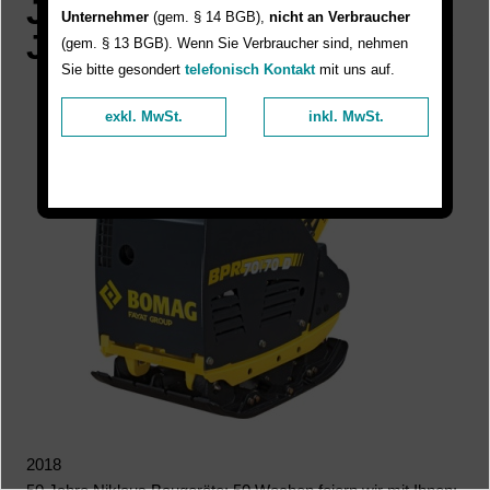
Jubiläums-Aktion "50
Unternehmer
(gem. § 14 BGB),
nicht an Verbraucher
Jahre Niklaus Baugeräte"
(gem. § 13 BGB). Wenn Sie Verbraucher sind, nehmen
Sie bitte gesondert
telefonisch Kontakt
mit uns auf.
exkl. MwSt.
inkl. MwSt.
2018