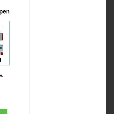
ppen
e.