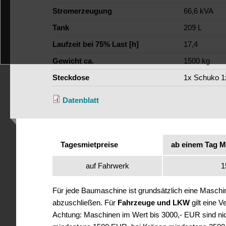
Stromerzeugung
66,6 kVA
Tank
209 L
Laufzeit bei 75% Last [h]
17,4
Gewicht ca.
1500 kg
Steckdose
1x Schuko 1x
Datenblatt
Tagesmietpreise
ab einem Tag M
auf Fahrwerk
1
Für jede Baumaschine ist grundsätzlich eine Masch
abzuschließen. Für
Fahrzeuge und LKW
gilt eine 
Achtung: Maschinen im Wert bis 3000,- EUR sind nich