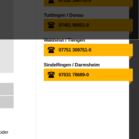
07151 168751-0
Tuttlingen / Donau
07461 90051-0
Waldshut / Tiengen
07751 309751-0
Sindelfingen / Darmsheim
07031 78689-0
 oder