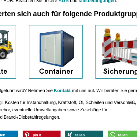
,- EUR. Beachten Sie unsere
AGB
und
Mietbedingungen
.
erten sich auch für folgende Produktgru
aufgeführt wird? Nehmen Sie
Kontakt
mit uns auf. Wir beraten Sie gern
. Kosten für Instandhaltung, Kraftstoff, Öl, Schleifen und Verschleiß,
ubehör, eventuelle Umweltabgaben sowie Zuschläge für
d Brand-/Diebstahlregelungen.
ilen
pin it
teilen
teilen